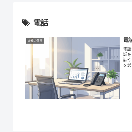
電話
電
会社の運営
電話
話を
話や
を受