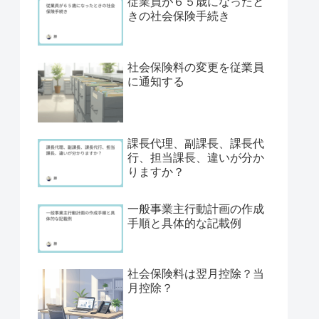
従業員が６５歳になったと
きの社会保険手続き
社会保険料の変更を従業員
に通知する
課長代理、副課長、課長代
行、担当課長、違いが分か
りますか？
一般事業主行動計画の作成
手順と具体的な記載例
社会保険料は翌月控除？当
月控除？