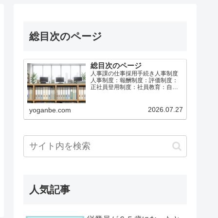
総目次のページ
総目次のページ
人事課の仕事採用手続き人事制度
人事制度：報酬制度：評価制度：
正社員登用制度：社員教育：自己
啓発：メンタルヘルス：休職制
度：給与計算社会保険と労働保険
育児介護休業等退職手続き総務課
2026.07.27
yoganbe.com
の仕事労働基準法等事故防止・災
害防止安全衛生：安全運転・車両
管…
人気記事