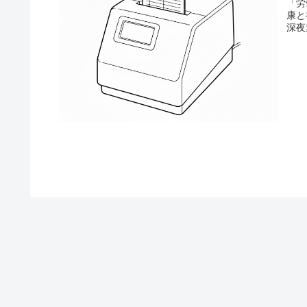
「労
康と
深夜