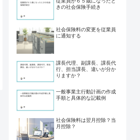
従業員が６５歳になったと
きの社会保険手続き
社会保険料の変更を従業員
に通知する
課長代理、副課長、課長代
行、担当課長、違いが分か
りますか？
一般事業主行動計画の作成
手順と具体的な記載例
社会保険料は翌月控除？当
月控除？