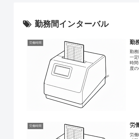
勤務間インターバル
勤
労働時間
勤務
一定
時間
度の
労
労働時間
労働