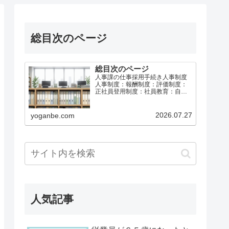
総目次のページ
総目次のページ
人事課の仕事採用手続き人事制度
人事制度：報酬制度：評価制度：
正社員登用制度：社員教育：自己
啓発：メンタルヘルス：休職制
度：給与計算社会保険と労働保険
育児介護休業等退職手続き総務課
2026.07.27
yoganbe.com
の仕事労働基準法等事故防止・災
害防止安全衛生：安全運転・車両
管…
人気記事