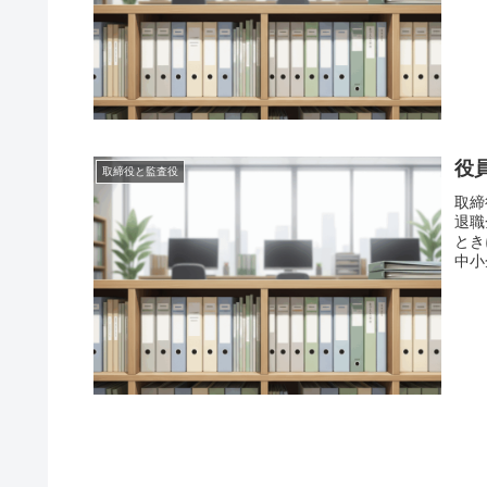
役
取締役と監査役
取締
退職
とき
中小