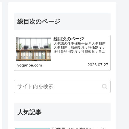
総目次のページ
総目次のページ
人事課の仕事採用手続き人事制度
人事制度：報酬制度：評価制度：
正社員登用制度：社員教育：自己
啓発：メンタルヘルス：休職制
度：給与計算社会保険と労働保険
育児介護休業等退職手続き総務課
2026.07.27
yoganbe.com
の仕事労働基準法等事故防止・災
害防止安全衛生：安全運転・車両
管…
人気記事