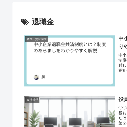
退職金
中
賃金・賃金制度
り
中小
制度
難し
福祉
役
会社規程
◯◯
役お
たは
第２