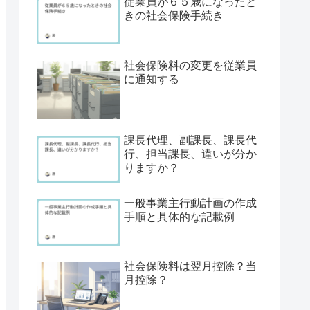
従業員が６５歳になったと
きの社会保険手続き
社会保険料の変更を従業員
に通知する
課長代理、副課長、課長代
行、担当課長、違いが分か
りますか？
一般事業主行動計画の作成
手順と具体的な記載例
社会保険料は翌月控除？当
月控除？