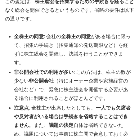
この規定は、
株主総会を招集するための手続きを経ること
なく
総会を開催できるというものです。省略の要件は以下
の通りです。
全株主の同意
: 会社の
全株主の同意
がある場合に限っ
て、招集の手続き（招集通知の発送期限など）を経
ずに株主総会を開催し、決議を行うことができま
す。
非公開会社での利用が多い
: この方法は、株主の数が
少ない
非公開会社
（特にオーナー企業や家族経営の
会社など）で、緊急に株主総会を開催する必要があ
る場合に利用されることがほとんどです。
注意点
: 全株主が出席したとしても、
一人でも欠席者
や反対者がいる場合は手続きを省略することはでき
ません
。また、
議題の決定
自体は省略できないた
め、議題については事前に株主間で合意しておく必