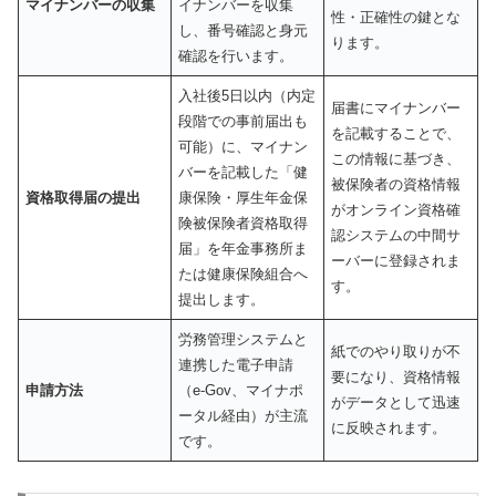
マイナンバーの収集
イナンバーを収集
性・正確性の鍵とな
し、番号確認と身元
ります。
確認を行います。
入社後5日以内（内定
届書にマイナンバー
段階での事前届出も
を記載することで、
可能）に、マイナン
この情報に基づき、
バーを記載した「健
被保険者の資格情報
資格取得届の提出
康保険・厚生年金保
がオンライン資格確
険被保険者資格取得
認システムの中間サ
届」を年金事務所ま
ーバーに登録されま
たは健康保険組合へ
す。
提出します。
労務管理システムと
紙でのやり取りが不
連携した電子申請
要になり、資格情報
申請方法
（e-Gov、マイナポ
がデータとして迅速
ータル経由）が主流
に反映されます。
です。