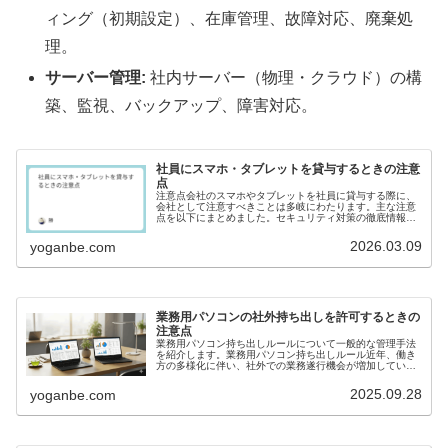
ィング（初期設定）、在庫管理、故障対応、廃棄処
理。
サーバー管理:
社内サーバー（物理・クラウド）の構
築、監視、バックアップ、障害対応。
社員にスマホ・タブレットを貸与するときの注意
点
注意点会社のスマホやタブレットを社員に貸与する際に、
会社として注意すべきことは多岐にわたります。主な注意
点を以下にまとめました。セキュリティ対策の徹底情報漏
洩のリスクを最小限に抑えるため、以下の対策を講じるこ
とが不可欠です。パスワード設定の...
2026.03.09
yoganbe.com
業務用パソコンの社外持ち出しを許可するときの
注意点
業務用パソコン持ち出しルールについて一般的な管理手法
を紹介します。業務用パソコン持ち出しルール近年、働き
方の多様化に伴い、社外での業務遂行機会が増加していま
す。これまでの都度承認制では、業務効率の低下を招くケ
ースが見受けられるようになりまし...
2025.09.28
yoganbe.com