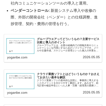
社内コミュニケーションツールの導入と運用。
ベンダーコントロール:
新規システム導入や改修の
際、外部の開発会社（ベンダー）との仕様調整、進
捗管理、契約・費用の管理を行う。
グループウエアってどういうもの？主要サービス
比較と導入のポイント
グループウェアとは、企業や組織内での情報共有やコミュ
ニケーションを円滑にするためのソフトウェアです。メー
ルや文書作成、スケジュール管理といった個人の作業を効
率化するツールと異なり、組織全体で情報を共有し、チー
ムとしての生産性を高めるための「...
2026.05.05
yoganbe.com
クラウド業務ソフトとはどういうものか？おさえ
ておきたい基本を解説
クラウド業務ソフトの基本的な説明と、事務所に導入する
ことのメリットを分かりやすく解説します。あわせて、給
与計算や確定申告といった人事・労務・経理系の業務ソフ
トがクラウド化された時期と、現在の代表的なクラウド業
務ソフトの種類・製品について整理...
2026.05.05
yoganbe.com