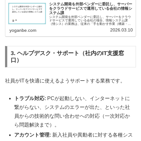
システム開発を外部ベンダーに委託し、サーバー
をクラウドサービスで運用している会社の情報シ
ステム課
システム開発を外部ベンダーに委託し、サーバーをクラウ
ドサービスで運用している会社の場合、情報システム課
（情シス）の業務は、従来の「手を動かす作業（構築・運
用保守）」から「頭を使う作業（企画・管理・セキュリテ
2026.03.10
yoganbe.com
ィ）」へとシフトします。具体的な業...
3. ヘルプデスク・サポート（社内のIT支援窓
口）
社員がITを快適に使えるようサポートする業務です。
トラブル対応:
PCが起動しない、インターネットに
繋がらない、システムのエラーが出た、といった社
員からの技術的な問い合わせへの対応（一次対応か
ら問題解決まで）。
アカウント管理:
新入社員や異動者に対する各種シス