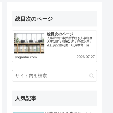
総目次のページ
総目次のページ
人事課の仕事採用手続き人事制度
人事制度：報酬制度：評価制度：
正社員登用制度：社員教育：自己
啓発：メンタルヘルス：休職制
度：給与計算社会保険と労働保険
育児介護休業等退職手続き総務課
2026.07.27
yoganbe.com
の仕事労働基準法等事故防止・災
害防止安全衛生：安全運転・車両
管…
人気記事