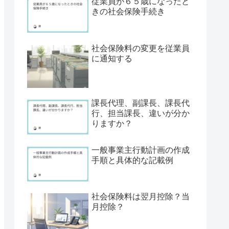
従業員が６５歳になったと
きの社会保険手続き
社会保険料の変更を従業員
に通知する
課長代理、副課長、課長代
行、担当課長、違いが分か
りますか？
一般事業主行動計画の作成
手順と具体的な記載例
社会保険料は翌月控除？当
月控除？