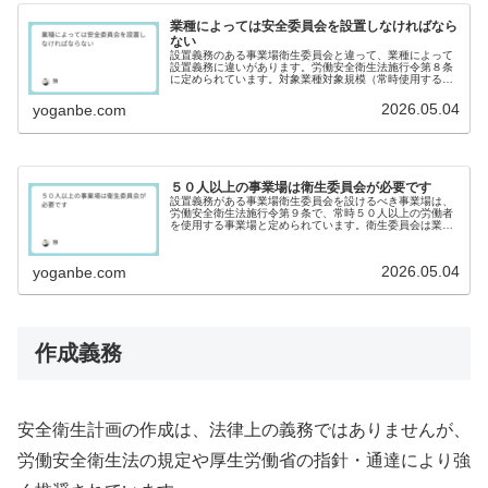
業種によっては安全委員会を設置しなければなら
ない
設置義務のある事業場衛生委員会と違って、業種によって
設置義務に違いがあります。労働安全衛生法施行令第８条
に定められています。対象業種対象規模（常時使用する労
働者数）１林業、鉱業、建設業、製造業（木材、木製品製
造業、化学工業、鉄鋼業、金属製品...
2026.05.04
yoganbe.com
５０人以上の事業場は衛生委員会が必要です
設置義務がある事業場衛生委員会を設けるべき事業場は、
労働安全衛生法施行令第９条で、常時５０人以上の労働者
を使用する事業場と定められています。衛生委員会は業種
の別を問わず全ての事業場が対象です。会社単位ではない
ので、分散している支店や工場等が...
2026.05.04
yoganbe.com
作成義務
安全衛生計画の作成は、法律上の義務ではありませんが、
労働安全衛生法の規定や厚生労働省の指針・通達により強