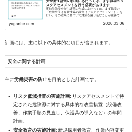
安全衛生計画の作成にあたっては、まず職場のリ
スクアセスメントを行う必要があります
事前準備安全衛生計画の作成にあたっては、まず職場の
「危険性又は有害性等の調査（リスクアセスメント）」を
行い、その結果に基づいて対策を盛り込むことが重要で
す。厚生労働省の指針に基いたリスクアセスメントの進め
方を紹介します。実施体制の確立経営ト...
2026.03.06
yoganbe.com
計画には、主に以下の具体的な項目が含まれます。
安全に関する計画
主に
労働災害の防止
を目的とした計画です。
リスク低減措置の実施計画
: リスクアセスメントで特
定された危険源に対する具体的な改善措置（設備改
善、作業手順の見直し、保護具の導入など）の年間
計画。
安全教育の実施計画
: 新規採用者教育、作業内容変更