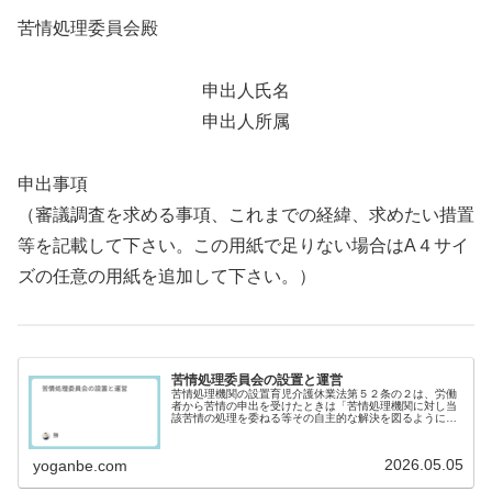
苦情処理委員会殿
申出人氏名
申出人所属
申出事項
（審議調査を求める事項、これまでの経緯、求めたい措置
等を記載して下さい。この用紙で足りない場合はA４サイ
ズの任意の用紙を追加して下さい。）
苦情処理委員会の設置と運営
苦情処理機関の設置育児介護休業法第５２条の２は、労働
者から苦情の申出を受けたときは「苦情処理機関に対し当
該苦情の処理を委ねる等その自主的な解決を図るように努
めなければならない」と定めています。男女雇用機会均等
法第１５条は、労働者から苦情の申...
2026.05.05
yoganbe.com