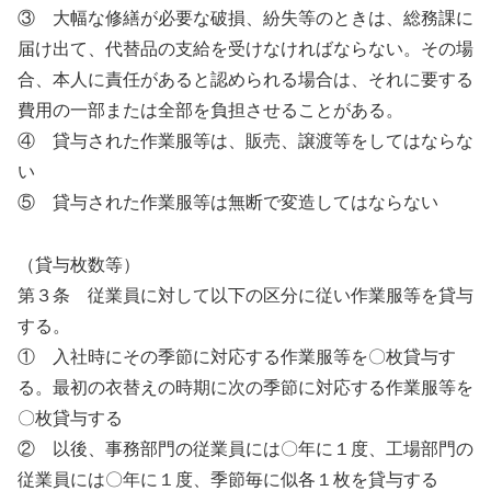
③ 大幅な修繕が必要な破損、紛失等のときは、総務課に
届け出て、代替品の支給を受けなければならない。その場
合、本人に責任があると認められる場合は、それに要する
費用の一部または全部を負担させることがある。
④ 貸与された作業服等は、販売、譲渡等をしてはならな
い
⑤ 貸与された作業服等は無断で変造してはならない
（貸与枚数等）
第３条 従業員に対して以下の区分に従い作業服等を貸与
する。
① 入社時にその季節に対応する作業服等を〇枚貸与す
る。最初の衣替えの時期に次の季節に対応する作業服等を
〇枚貸与する
② 以後、事務部門の従業員には〇年に１度、工場部門の
従業員には〇年に１度、季節毎に似各１枚を貸与する