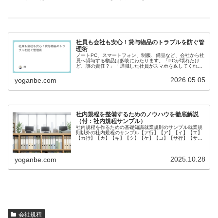
社員も会社も安心！貸与物品のトラブルを防ぐ管
理術
ノートPC、スマートフォン、制服、備品など、会社から社
員へ貸与する物品は多岐にわたります。「PCが壊れたけ
ど、誰の責任？」「退職した社員がスマホを返してくれな
い…」こうしたトラブルは、会社の資産損失だけでなく、
社員との信頼関係を損なう原因に...
2026.05.05
yoganbe.com
社内規程を整備するためのノウハウを徹底解説
（付：社内規程サンプル）
社内規程を作るための基礎知識就業規則のサンプル就業規
則以外の社内規程のサンプル【ア行】【ア】【イ】【エ】
【カ行】【カ】【キ】【ク】【ケ】【コ】【サ行】【サ】
【シ】【ス】【ソ】【タ】【チ】【テ】【ト】【ナ行】
【ナ】【ハ行】【ハ】【ヒ】【フ】【...
2025.10.28
yoganbe.com
会社規程