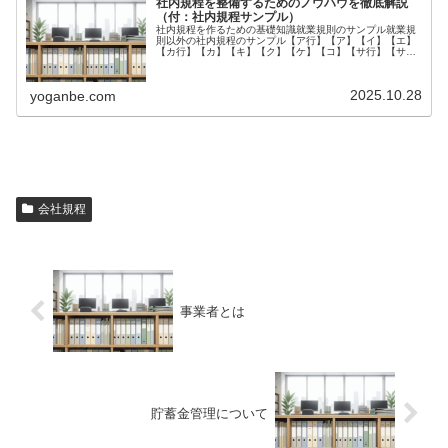
社内規程を整備するためのノウハウを徹底解説
（付：社内規程サンプル）
社内規程を作るための基礎知識就業規則のサンプル就業規
則以外の社内規程のサンプル【ア行】【ア】【イ】【エ】
【カ行】【カ】【キ】【ク】【ケ】【コ】【サ行】【サ】
【シ】【ス】【ソ】【タ】【チ】【テ】【ト】【ナ行】
【ナ】【ハ行】【ハ】【ヒ】【フ】【...
2025.10.28
yoganbe.com
会社規程
事業者とは
貯蓄金管理について