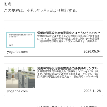
附則
この規程は、令和○年○月○日より施行する。
労働時間等設定改善委員会とはどういうものか？
労働時間等設定改善委員会とは労動時間等設定改善委員会
については、労働時間等の設定の改善に関する特別措置法
（労働時間等設定改善法）に定めがあります。委員会の設
置目的この委員会は、労働者の健康と生活に配慮し、多様
な働き方に対応した労働時間等の設...
2026.05.04
yoganbe.com
労働時間等設定改善委員会の議事録のサンプル
労働時間等設定改善委員会の議事録サンプルを以下に示し
ます。労働時間等設定改善委員会議事録（サンプル）第○
回 労働時間等設定改善委員会１．開催日時：令和○年○月○
日（○） 午前○時○分～午前○時○分２．開催場所：本社会議
室３．出席者使用者側委...
2025.11.28
yoganbe.com