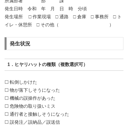
所属部署 部 課
発生日時 令和 年 月 日 時 分頃
発生場所 □ 作業現場 □ 通路 □ 倉庫 □ 事務所 □ ト
イレ・休憩所 □ その他（ ）
発生状況
1．ヒヤリハットの種類（複数選択可）
☐ 転倒しかけた
☐ 物が落下しそうになった
☐ 機械の誤操作があった
☐ 危険物の取り扱いミス
☐ 通行者と接触しそうになった
☐ 誤発注／誤納品／誤送信