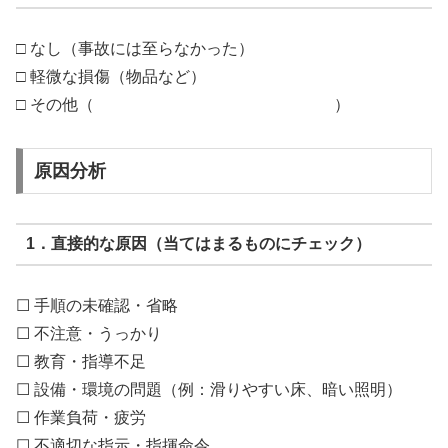
□ なし（事故には至らなかった）
□ 軽微な損傷（物品など）
□ その他（ ）
原因分析
1．直接的な原因（当てはまるものにチェック）
☐ 手順の未確認・省略
☐ 不注意・うっかり
☐ 教育・指導不足
☐ 設備・環境の問題（例：滑りやすい床、暗い照明）
☐ 作業負荷・疲労
☐ 不適切な指示・指揮命令