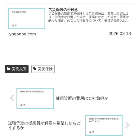
労災保険の手続き
労災保険の制度労災保険とは労災保険は、業務上災害によ
り、労働者が負傷した場合、疾病にかかった場合、障害が
残った場合、死亡した場合等について、被災労働者又はそ
の遺族に対し保険給付を行う制度です。労働基準法では、
業務上災害による労働者の負傷疾病...
2026.03.13
yoganbe.com
労働災害
労災保険
健康診断の費用は会社負担か
退職予定の従業員が解雇を希望したらど
うするか