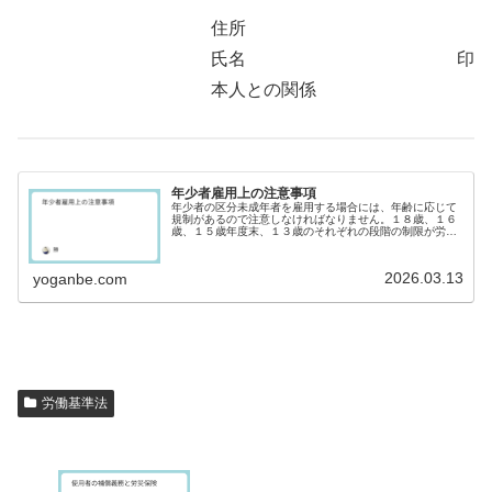
住所
氏名 印
本人との関係
年少者雇用上の注意事項
年少者の区分未成年者を雇用する場合には、年齢に応じて
規制があるので注意しなければなりません。１８歳、１６
歳、１５歳年度末、１３歳のそれぞれの段階の制限が労働
基準法に定められています。１８歳未満（年少者）民法で
は、親などの同意がない未成年との...
2026.03.13
yoganbe.com
労働基準法