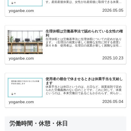
す。産前産後休業は、女性が出産前後に取得できる休業期
間のことで、労働基準法第６５条第１項、第２項で定めら
れています。産前産後休業は、パート...
2026.05.05
yoganbe.com
生理休暇は労働基準法で認められている女性の権
利
生理休暇とは労働基準法に生理休暇についての定めがあり
ます。（生理日の就業が著しく困難な女性に対する措置）
第６８条 使用者は、生理日の就業が著しく困難な女性が
休暇を請求したときは、その者を生理日に就業させてはな
らない。注意事項著しく困難につい...
2025.10.23
yoganbe.com
使用者の都合で休ませるときは休業手当を支給し
ます
休業手当とは休日というのは、土日など、就業規則で定め
られた労働義務のない日のことです。これに対して、休業
というのは、本来労働日であるにもかかわらず、何らかの
理由でその義務を免除された日、または時間のことをいい
ます。使用者の責に帰すべき事由に...
2026.05.04
yoganbe.com
労働時間・休憩・休日