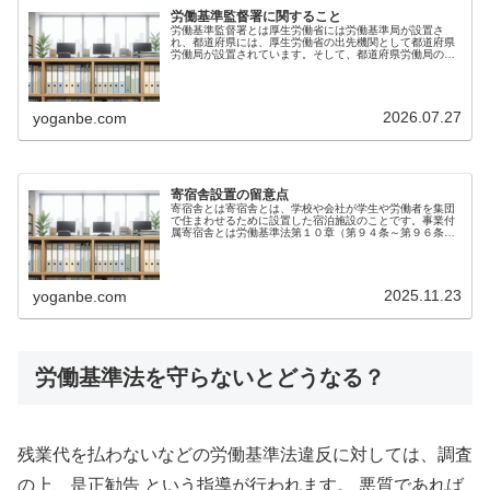
労働基準監督署に関すること
労働基準監督署とは厚生労働省には労働基準局が設置さ
れ、都道府県には、厚生労働省の出先機関として都道府県
労働局が設置されています。そして、都道府県労働局の下
に労働基準監督署が設置されています。労働基準監督署
は、労働基準行政の第一線機関として、...
2026.07.27
yoganbe.com
寄宿舎設置の留意点
寄宿舎とは寄宿舎とは、学校や会社が学生や労働者を集団
で住まわせるために設置した宿泊施設のことです。事業付
属寄宿舎とは労働基準法第１０章（第９４条～第９６条の
３）及び事業附属寄宿舎規程・建設業附属寄宿舎規程によ
って規制される寄宿舎があります。...
2025.11.23
yoganbe.com
労働基準法を守らないとどうなる？
残業代を払わないなどの労働基準法違反に対しては、調査
の上、是正勧告 という指導が行われます。 悪質であれば