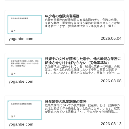
年少者の危険有害業務
危険有害業務の就業制限１８歳未満の者を、危険な作業、
有害な業務、重量物を取り扱う業務に就業させることが禁
止されています。労働基準法第６２条使用者は、満１８才
に満たない者に、運転中の機械若しくは動力伝導装置の危
険な部分の掃除、注油、検査若しく...
2026.05.04
yoganbe.com
妊娠中の女性が請求した場合、他の軽易な業務に
転換させなければならない（労働基準法）
労働基準法に定められている「軽易な業務への転換」の規
定は、働く女性の母性保護において非常に重要な制度で
す。これについて、根拠となる法令と、事業主（会社）が
負う義務の詳細を説明します。法的根拠と義務の性質この
規定は、労働基準法第65条第3項に...
2026.03.08
yoganbe.com
妊産婦等の就業制限の業務
危険業務等についての就業制限「妊産婦」とは、妊娠中の
女性と産後１年を経過しない女性のことをいいます。就業
が禁止されている業務は「×」、申出があった妊産婦に限
り就業禁止となる業務は「△」で表示しています。禁止業
務妊娠中産後１年１重量物の取り扱...
2026.03.13
yoganbe.com