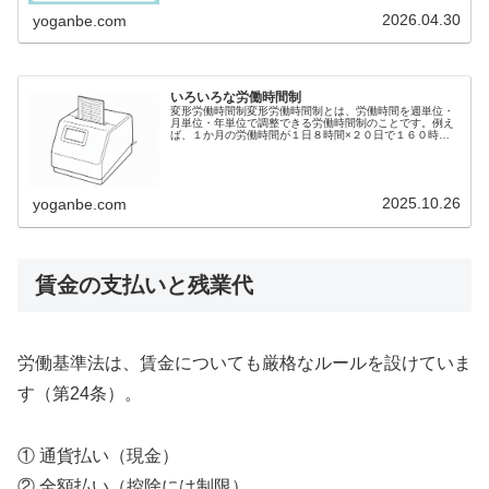
は少くとも４５分、８時間を超える場合においては少くと
も１時間の休憩時間を労働時間の途...
2026.04.30
yoganbe.com
いろいろな労働時間制
変形労働時間制変形労働時間制とは、労働時間を週単位・
月単位・年単位で調整できる労働時間制のことです。例え
ば、１か月の労働時間が１日８時間×２０日で１６０時間
である場合、変形労働時間制であれば、月末の忙しい時期
には１０時間働き、閑散期の月初は...
2025.10.26
yoganbe.com
賃金の支払いと残業代
労働基準法は、賃金についても厳格なルールを設けていま
す（第24条）。
① 通貨払い（現金）
② 全額払い（控除には制限）