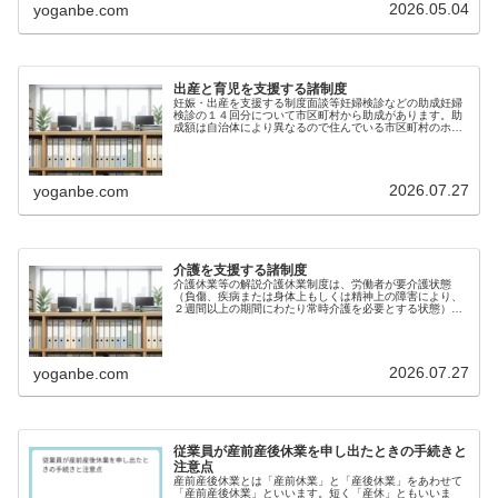
を目的として設けられた制度です。...
2026.05.04
yoganbe.com
出産と育児を支援する諸制度
妊娠・出産を支援する制度面談等妊婦検診などの助成妊婦
検診の１４回分について市区町村から助成があります。助
成額は自治体により異なるので住んでいる市区町村のホー
ムページや窓口で確認しましょう。産前産後の休業出産予
定の女性は、本人が請求することに...
2026.07.27
yoganbe.com
介護を支援する諸制度
介護休業等の解説介護休業制度は、労働者が要介護状態
（負傷、疾病または身体上もしくは精神上の障害により、
２週間以上の期間にわたり常時介護を必要とする状態）に
ある対象家族を介護するための休業制度です。介護の対象
となる家族一人につき９３日を最大で...
2026.07.27
yoganbe.com
従業員が産前産後休業を申し出たときの手続きと
注意点
産前産後休業とは「産前休業」と「産後休業」をあわせて
「産前産後休業」といいます。短く「産休」ともいいま