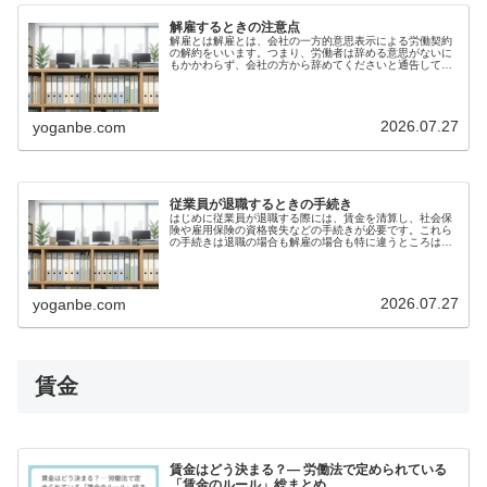
解雇するときの注意点
解雇とは解雇とは、会社の一方的意思表示による労働契約
の解約をいいます。つまり、労働者は辞める意思がないに
もかかわらず、会社の方から辞めてくださいと通告して退
職させることです。労働者にとっては生活がおびやかされ
る大変なできごとなので、解雇する...
2026.07.27
yoganbe.com
従業員が退職するときの手続き
はじめに従業員が退職する際には、賃金を清算し、社会保
険や雇用保険の資格喪失などの手続きが必要です。これら
の手続きは退職の場合も解雇の場合も特に違うところはあ
りません。従業員から退職の意思表示があったとは、原則
としてただちに退職の手続きを行う...
2026.07.27
yoganbe.com
賃金
賃金はどう決まる？― 労働法で定められている
「賃金のルール」総まとめ