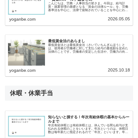
こんにちは、労務・人事担当の皆さま。今回は、給与計
算・就業管理の基礎となる「賃金の法律ルール」を、労働
基準法を中心に、法律で規制されていることを中心にわか
りやすくご紹介します。そもそも「賃金」とは？労働基準
法第11条によれば、賃金とは：「労...
2026.05.05
yoganbe.com
最低賃金法のあらまし
最低賃金法とは最低賃金法（さいていちんぎんほう）と
は、使用者が労働者に対して支払う給与の最低額を定めた
法律のことです。労働者の安定した生活や、労働力の向上
を目的としています。最低賃金は各都道府県ごとに定めら
れています。気付かぬうちに最低賃金...
2025.10.18
yoganbe.com
休暇・休業手当
知らないと損する！年次有給休暇の基本からルー
ルまで
年次有給休暇とは有給休暇とは、休んでいる間も給与が支
払われる休暇のことをいいます。年次というのは、休暇日
数は毎年新たに指定されるので「年次」といいます。年次
有給休暇は、心身のリフレッシュや生活の充実、健康維持