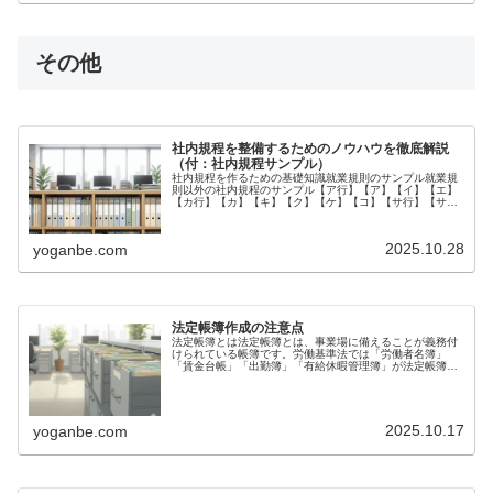
その他
社内規程を整備するためのノウハウを徹底解説
（付：社内規程サンプル）
社内規程を作るための基礎知識就業規則のサンプル就業規
則以外の社内規程のサンプル【ア行】【ア】【イ】【エ】
【カ行】【カ】【キ】【ク】【ケ】【コ】【サ行】【サ】
【シ】【ス】【ソ】【タ】【チ】【テ】【ト】【ナ行】
【ナ】【ハ行】【ハ】【ヒ】【フ】【...
2025.10.28
yoganbe.com
法定帳簿作成の注意点
法定帳簿とは法定帳簿とは、事業場に備えることが義務付
けられている帳簿です。労働基準法では「労働者名簿」
「賃金台帳」「出勤簿」「有給休暇管理簿」が法定帳簿で
す。労働基準監督署の調査があると、法定帳簿の整備状況
を調査されます。法定帳簿がない法定...
2025.10.17
yoganbe.com