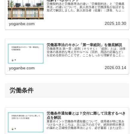
理解すべきポイント
労働契約法と労働基準法の違い「労働契約法」と「労働基
準法」の違いについて、新人担当者と労務課長が会話する
形式で解説しました。新人担当者（佐藤）：課長、ちょっ
とお伺いしたいんですが、「労働契約法」と「労働基準
法」って、どちらも労働関係の法律で...
2025.10.30
yoganbe.com
労働基準法のキホン「第一章総則」を徹底解説
労働基準法 第一章：総則（そうそく）「総則」とは、法律
全体の基本的な考え方やルール（目的、用語の定義など）
を定める部分のことです。ここをしっかり理解すること
で、その後の各条文の意味がより深く理解できます。労働
基準法第一章総則は、第一条から第...
2026.03.14
yoganbe.com
労働条件
労働条件通知書とは？交付に際して注意するべき
点を解説
重要ポイント労働条件通知書について、使用者が特に気を
つけるべきところは、主に以下の点です。絶対的明示事項
の漏れと正確性労働基準法により、必ず書面（または労働
者が希望した場合は電磁的方法）で明示しなければならな