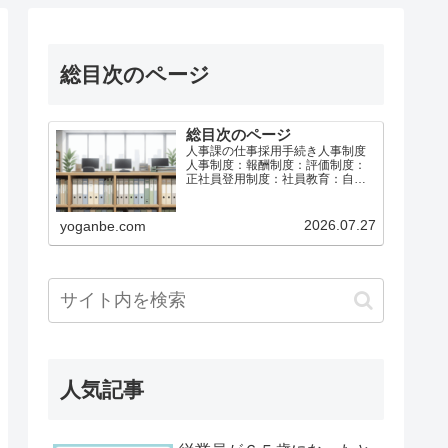
総目次のページ
総目次のページ
人事課の仕事採用手続き人事制度
人事制度：報酬制度：評価制度：
正社員登用制度：社員教育：自己
啓発：メンタルヘルス：休職制
度：給与計算社会保険と労働保険
育児介護休業等退職手続き総務課
2026.07.27
yoganbe.com
の仕事労働基準法等事故防止・災
害防止安全衛生：安全運転・車両
管…
人気記事