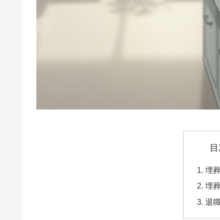
目
埋
埋
退