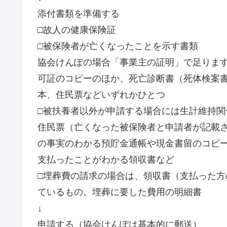
添付書類を準備する
□故人の健康保険証
□被保険者が亡くなったことを示す書類
協会けんぽの場合「事業主の証明」で足りま
可証のコピーのほか、死亡診断書（死体検案
本、住民票などいずれかひとつ
□被扶養者以外が申請する場合には生計維持関
住民票（亡くなった被保険者と申請者が記載
の事実のわかる預貯金通帳や現金書留のコピ
支払ったことがわかる領収書など
□埋葬費の請求の場合は、領収書（支払った
ているもの。埋葬に要した費用の明細書
↓
申請する（協会けんぽは基本的に郵送）