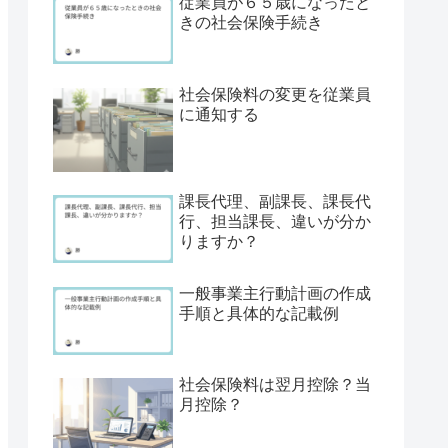
従業員が６５歳になったと
きの社会保険手続き
社会保険料の変更を従業員
に通知する
課長代理、副課長、課長代
行、担当課長、違いが分か
りますか？
一般事業主行動計画の作成
手順と具体的な記載例
社会保険料は翌月控除？当
月控除？