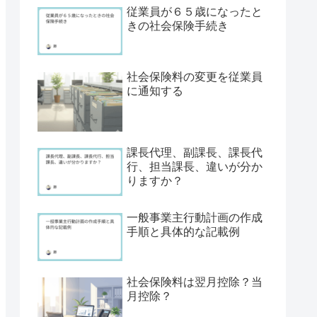
従業員が６５歳になったと
きの社会保険手続き
社会保険料の変更を従業員
に通知する
課長代理、副課長、課長代
行、担当課長、違いが分か
りますか？
一般事業主行動計画の作成
手順と具体的な記載例
社会保険料は翌月控除？当
月控除？