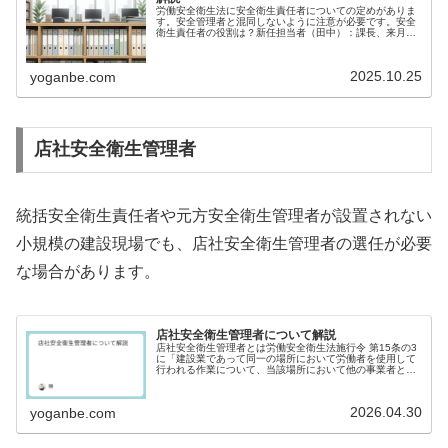
労働安全衛生法に安全衛生責任者についての定めがありま
す。安全管理者と混同しないように注意が必要です。安全
衛生責任者の役割は？新任担当者（田中）：課長、来月か
ら労務の安全衛生を担当しますが、「安全衛生責任者」と
いうのはどのような役割なんでしょ...
2025.10.25
yoganbe.com
店社安全衛生管理者
統括安全衛生責任者や元方安全衛生管理者が設置されない
小規模の建設現場でも、店社安全衛生管理者の選任が必要
な場合があります。
店社安全衛生管理者について解説
店社安全衛生管理者とは労働安全衛生法施行令 第15条の3
に「建設業であって同一の場所において労働者を使用して
行われる作業について、当該場所において他の事業者と労
働者が混在する状況にない場合で、かつ、労働者の数が50
人未満である場合には、当該...
2026.04.30
yoganbe.com