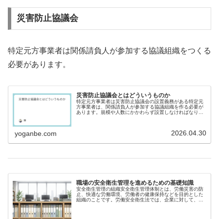
災害防止協議会
特定元方事業者は関係請負人が参加する協議組織をつくる
必要があります。
災害防止協議会とはどういうものか
特定元方事業者は災害防止協議会の設置義務がある特定元
方事業者は、関係請負人が参加する協議組織を作る必要が
あります。規模や人数にかかわらず設置しなければなりま
せん。特に名称の指定はありませんが、一般に「災害防止
協議会」や「安全衛生協議会」など...
2026.04.30
yoganbe.com
職場の安全衛生管理を進めるための基礎知識
安全衛生管理の組織安全衛生管理体制とは、労働災害の防
止、快適な労働環境、労働者の健康保持などを目的とした
組織のことです。労働安全衛生法では、企業に対して、業
種や常時使用する労働者数に応じて、総括安全衛生管理
者、安全管理者等を設置することを義...