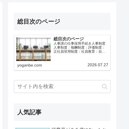
総目次のページ
総目次のページ
人事課の仕事採用手続き人事制度
人事制度：報酬制度：評価制度：
正社員登用制度：社員教育：自己
啓発：メンタルヘルス：休職制
度：給与計算社会保険と労働保険
育児介護休業等退職手続き総務課
2026.07.27
yoganbe.com
の仕事労働基準法等事故防止・災
害防止安全衛生：安全運転・車両
管…
人気記事