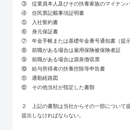
③ 従業員本人及びその扶養家族のマイナン
④ 住民票記載事項証明書
⑤ 入社誓約書
⑥ 身元保証書
⑦ 年金手帳または基礎年金番号通知書（提
⑧ 前職がある場合は雇用保険被保険者証
⑨ 前職がある場合は源泉徴収票
⑩ 給与所得者の扶養控除等申告書
⑪ 通勤経路図
⑫ その他当社が指定した書類
２ 上記の書類は当社からその一部について
提出しなければならない。