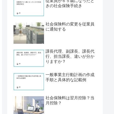
従業員が６５歳になったと
きの社会保険手続き
社会保険料の変更を従業員
に通知する
課長代理、副課長、課長代
行、担当課長、違いが分か
りますか？
一般事業主行動計画の作成
手順と具体的な記載例
社会保険料は翌月控除？当
月控除？