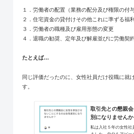
１．労働者の配置（業務の配分及び権限の付
２．住宅資金の貸付けその他これに準ずる福
３．労働者の職種及び雇用形態の変更
４．退職の勧奨、定年及び解雇並びに労働契
たとえば…
同じ評価だったのに、女性社員だけ役職に就
す。
取引先との懇親会
別になりませんか
私は入社５年の女性社
ました。自分をアピー