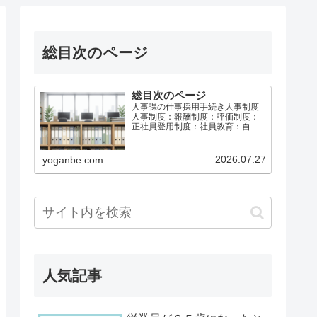
総目次のページ
総目次のページ
人事課の仕事採用手続き人事制度
人事制度：報酬制度：評価制度：
正社員登用制度：社員教育：自己
啓発：メンタルヘルス：休職制
度：給与計算社会保険と労働保険
育児介護休業等退職手続き総務課
2026.07.27
yoganbe.com
の仕事労働基準法等事故防止・災
害防止安全衛生：安全運転・車両
管…
人気記事