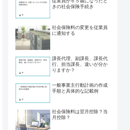
従業員が６５歳になったと
きの社会保険手続き
社会保険料の変更を従業員
に通知する
課長代理、副課長、課長代
行、担当課長、違いが分か
りますか？
一般事業主行動計画の作成
手順と具体的な記載例
社会保険料は翌月控除？当
月控除？